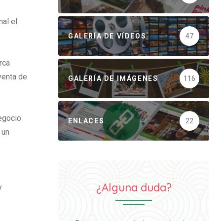
al el
GALERÍA DE VÍDEOS
47
rca
venta de
GALERÍA DE IMÁGENES
116
egocio
ENLACES
22
 un
¿Alguna duda?
y