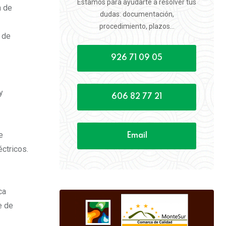
Estamos para ayudarte a resolver tus
n de
dudas: documentación,
procedimiento, plazos...
 de
926 71 09 05
y
606 82 77 21
e
Email
éctricos.
ca
e de