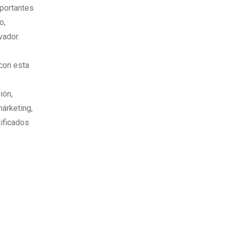
mportantes
o,
vador.
 con esta
ión,
márketing,
tificados