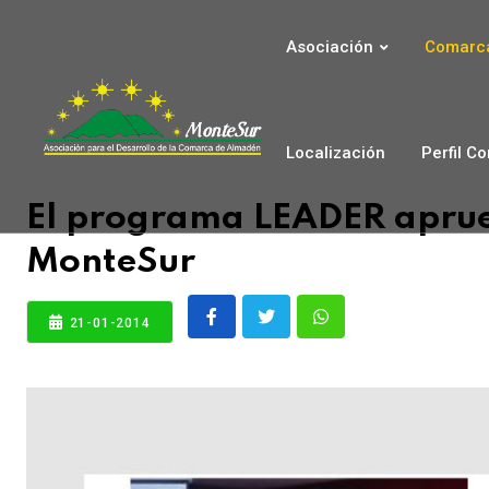
Asociación
Comarca
Localización
Perfil C
El programa LEADER aprue
MonteSur
21-01-2014