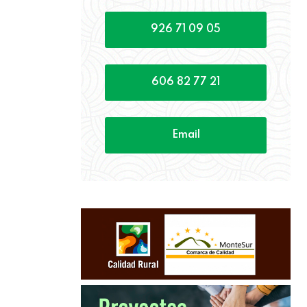
926 71 09 05
606 82 77 21
Email