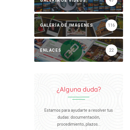
GALERÍA DE VÍDEOS
47
GALERÍA DE IMÁGENES
116
ENLACES
22
¿Alguna duda?
Estamos para ayudarte a resolver tus
dudas: documentación,
procedimiento, plazos...