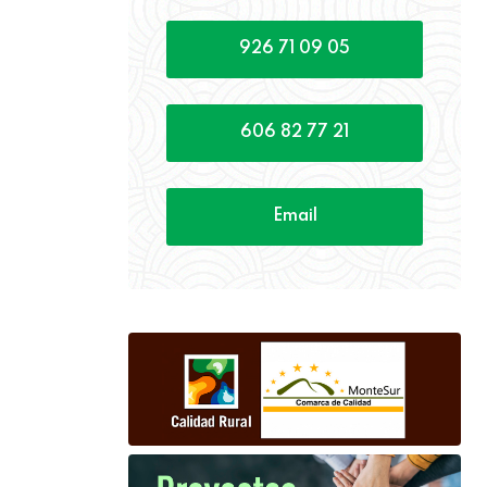
926 71 09 05
606 82 77 21
Email