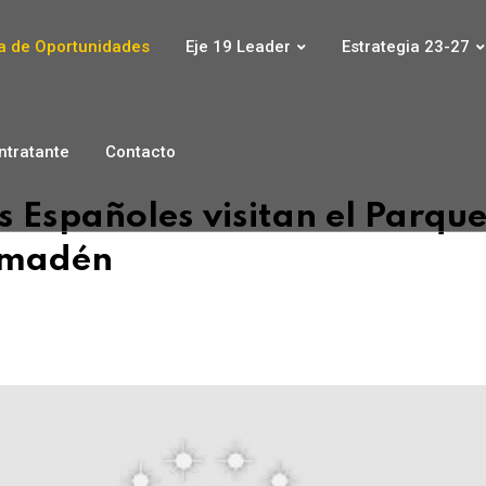
 de Oportunidades
Eje 19 Leader
Estrategia 23-27
ontratante
Contacto
 Españoles visitan el Parqu
lmadén